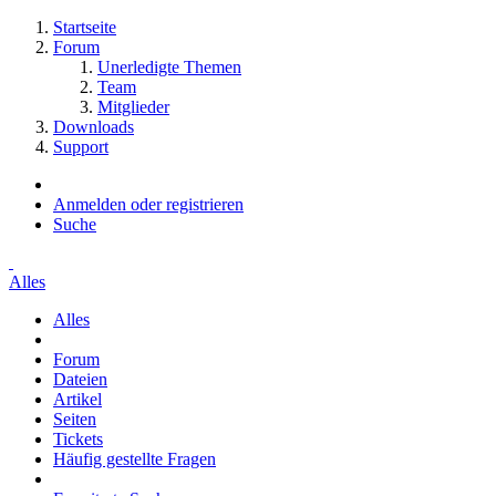
Startseite
Forum
Unerledigte Themen
Team
Mitglieder
Downloads
Support
Anmelden oder registrieren
Suche
Alles
Alles
Forum
Dateien
Artikel
Seiten
Tickets
Häufig gestellte Fragen