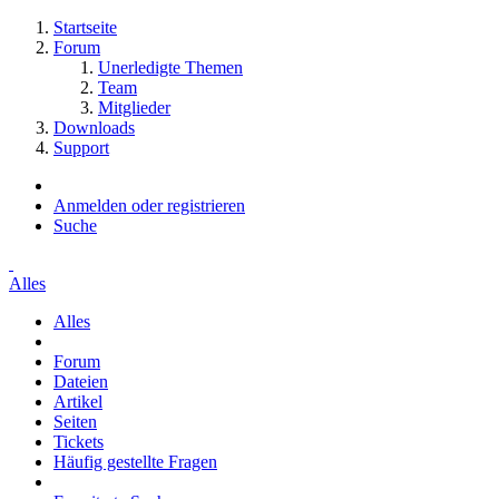
Startseite
Forum
Unerledigte Themen
Team
Mitglieder
Downloads
Support
Anmelden oder registrieren
Suche
Alles
Alles
Forum
Dateien
Artikel
Seiten
Tickets
Häufig gestellte Fragen