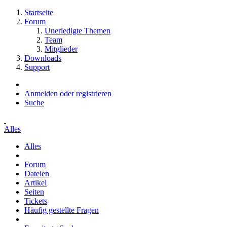
Startseite
Forum
Unerledigte Themen
Team
Mitglieder
Downloads
Support
Anmelden oder registrieren
Suche
Alles
Alles
Forum
Dateien
Artikel
Seiten
Tickets
Häufig gestellte Fragen