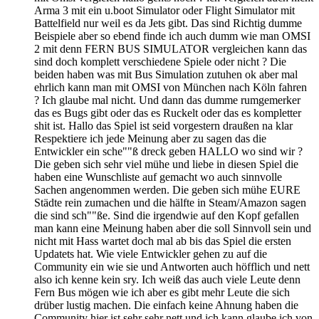
Arma 3 mit ein u.boot Simulator oder Flight Simulator mit
Battelfield nur weil es da Jets gibt. Das sind Richtig dumme
Beispiele aber so ebend finde ich auch dumm wie man OMSI
2 mit denn FERN BUS SIMULATOR vergleichen kann das
sind doch komplett verschiedene Spiele oder nicht ? Die
beiden haben was mit Bus Simulation zutuhen ok aber mal
ehrlich kann man mit OMSI von München nach Köln fahren
? Ich glaube mal nicht. Und dann das dumme rumgemerker
das es Bugs gibt oder das es Ruckelt oder das es kompletter
shit ist. Hallo das Spiel ist seid vorgestern draußen na klar
Respektiere ich jede Meinung aber zu sagen das die
Entwickler ein sche""ß dreck geben HALLO wo sind wir ?
Die geben sich sehr viel mühe und liebe in diesen Spiel die
haben eine Wunschliste auf gemacht wo auch sinnvolle
Sachen angenommen werden. Die geben sich mühe EURE
Städte rein zumachen und die hälfte in Steam/Amazon sagen
die sind sch""ße. Sind die irgendwie auf den Kopf gefallen
man kann eine Meinung haben aber die soll Sinnvoll sein und
nicht mit Hass wartet doch mal ab bis das Spiel die ersten
Updatets hat. Wie viele Entwickler gehen zu auf die
Community ein wie sie und Antworten auch höfflich und nett
also ich kenne kein sry. Ich weiß das auch viele Leute denn
Fern Bus mögen wie ich aber es gibt mehr Leute die sich
drüber lustig machen. Die einfach keine Ahnung haben die
Community hier ist sehr sehr nett und ich kann glaube ich von