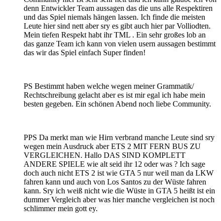
denn Entwickler Team aussagen das die uns alle Respektiren
und das Spiel niemals hängen lassen. Ich finde die meisten
Leute hier sind nett aber sry es gibt auch hier par Volliodten.
Mein tiefen Respekt habt ihr TML . Ein sehr großes lob an
das ganze Team ich kann von vielen usern aussagen bestimmt
das wir das Spiel einfach Super finden!
PS Bestimmt haben welche wegen meiner Grammatik/
Rechtschreibung gelacht aber es ist mir egal ich habe mein
besten gegeben. Ein schönen Abend noch liebe Community.
PPS Da merkt man wie Hirn verbrand manche Leute sind sry
wegen mein Ausdruck aber ETS 2 MIT FERN BUS ZU
VERGLEICHEN. Hallo DAS SIND KOMPLETT
ANDERE SPIELE wie alt seid ihr 12 oder was ? Ich sage
doch auch nicht ETS 2 ist wie GTA 5 nur weil man da LKW
fahren kann und auch von Los Santos zu der Wüste fahren
kann. Sry ich weiß nicht wie die Wüste in GTA 5 heißt ist ein
dummer Vergleich aber was hier manche vergleichen ist noch
schlimmer mein gott ey.