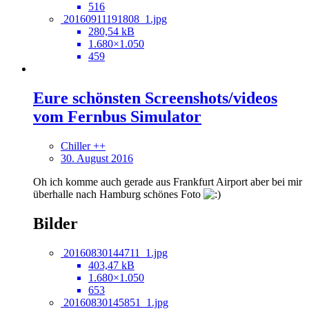
516
20160911191808_1.jpg
280,54 kB
1.680×1.050
459
Eure schönsten Screenshots/videos
vom Fernbus Simulator
Chiller ++
30. August 2016
Oh ich komme auch gerade aus Frankfurt Airport aber bei mir
überhalle nach Hamburg schönes Foto
Bilder
20160830144711_1.jpg
403,47 kB
1.680×1.050
653
20160830145851_1.jpg