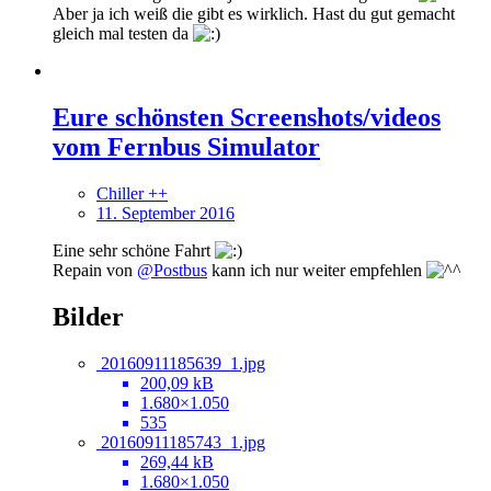
Aber ja ich weiß die gibt es wirklich. Hast du gut gemacht
gleich mal testen da
Eure schönsten Screenshots/videos
vom Fernbus Simulator
Chiller ++
11. September 2016
Eine sehr schöne Fahrt
Repain von
@Postbus
kann ich nur weiter empfehlen
Bilder
20160911185639_1.jpg
200,09 kB
1.680×1.050
535
20160911185743_1.jpg
269,44 kB
1.680×1.050