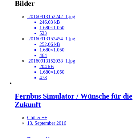
Bilder
20160913152242_1.jpg
246,03 kB
1.680×1.050
523
20160913152454_1.jpg
252,06 kB
1.680×1.050
464
20160913152038_1.jpg
204 kB
1.680×1.050
478
Fernbus Simulator / Wünsche für die
Zukunft
Chiller ++
13. September 2016