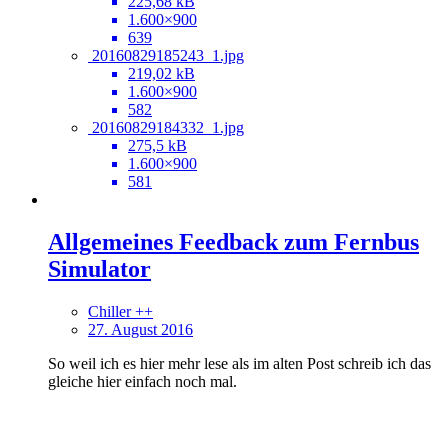
225,68 kB
1.600×900
639
20160829185243_1.jpg
219,02 kB
1.600×900
582
20160829184332_1.jpg
275,5 kB
1.600×900
581
Allgemeines Feedback zum Fernbus
Simulator
Chiller ++
27. August 2016
So weil ich es hier mehr lese als im alten Post schreib ich das
gleiche hier einfach noch mal.