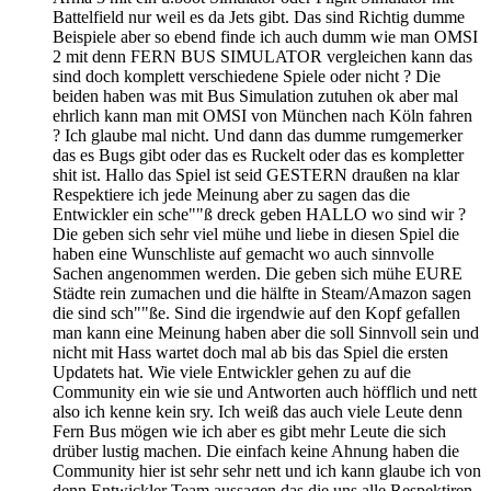
Battelfield nur weil es da Jets gibt. Das sind Richtig dumme
Beispiele aber so ebend finde ich auch dumm wie man OMSI
2 mit denn FERN BUS SIMULATOR vergleichen kann das
sind doch komplett verschiedene Spiele oder nicht ? Die
beiden haben was mit Bus Simulation zutuhen ok aber mal
ehrlich kann man mit OMSI von München nach Köln fahren
? Ich glaube mal nicht. Und dann das dumme rumgemerker
das es Bugs gibt oder das es Ruckelt oder das es kompletter
shit ist. Hallo das Spiel ist seid GESTERN draußen na klar
Respektiere ich jede Meinung aber zu sagen das die
Entwickler ein sche""ß dreck geben HALLO wo sind wir ?
Die geben sich sehr viel mühe und liebe in diesen Spiel die
haben eine Wunschliste auf gemacht wo auch sinnvolle
Sachen angenommen werden. Die geben sich mühe EURE
Städte rein zumachen und die hälfte in Steam/Amazon sagen
die sind sch""ße. Sind die irgendwie auf den Kopf gefallen
man kann eine Meinung haben aber die soll Sinnvoll sein und
nicht mit Hass wartet doch mal ab bis das Spiel die ersten
Updatets hat. Wie viele Entwickler gehen zu auf die
Community ein wie sie und Antworten auch höfflich und nett
also ich kenne kein sry. Ich weiß das auch viele Leute denn
Fern Bus mögen wie ich aber es gibt mehr Leute die sich
drüber lustig machen. Die einfach keine Ahnung haben die
Community hier ist sehr sehr nett und ich kann glaube ich von
denn Entwickler Team aussagen das die uns alle Respektiren