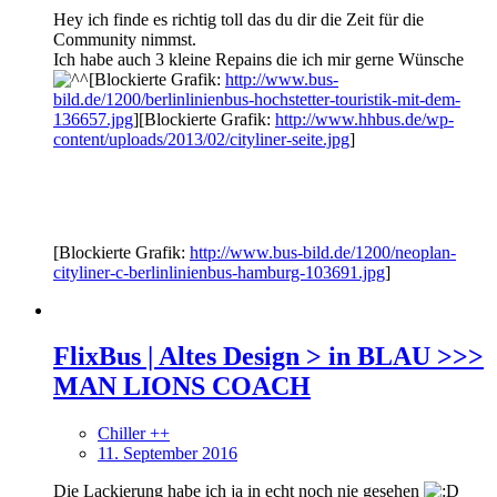
Hey ich finde es richtig toll das du dir die Zeit für die
Community nimmst.
Ich habe auch 3 kleine Repains die ich mir gerne Wünsche
[Blockierte Grafik:
http://www.bus-
bild.de/1200/berlinlinienbus-hochstetter-touristik-mit-dem-
136657.jpg
][Blockierte Grafik:
http://www.hhbus.de/wp-
content/uploads/2013/02/cityliner-seite.jpg
]
[Blockierte Grafik:
http://www.bus-bild.de/1200/neoplan-
cityliner-c-berlinlinienbus-hamburg-103691.jpg
]
FlixBus | Altes Design > in BLAU >>>
MAN LIONS COACH
Chiller ++
11. September 2016
Die Lackierung habe ich ja in echt noch nie gesehen