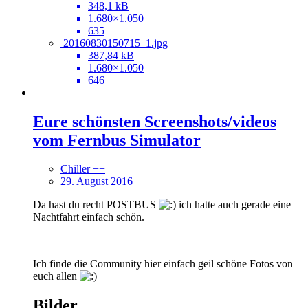
348,1 kB
1.680×1.050
635
20160830150715_1.jpg
387,84 kB
1.680×1.050
646
Eure schönsten Screenshots/videos
vom Fernbus Simulator
Chiller ++
29. August 2016
Da hast du recht POSTBUS
ich hatte auch gerade eine
Nachtfahrt einfach schön.
Ich finde die Community hier einfach geil schöne Fotos von
euch allen
Bilder