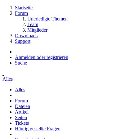
Startseite
Forum
Unerledigte Themen
Team
Mitglieder
Downloads
Support
Anmelden oder registrieren
Suche
Alles
Alles
Forum
Dateien
Artikel
Seiten
Tickets
Häufig gestellte Fragen