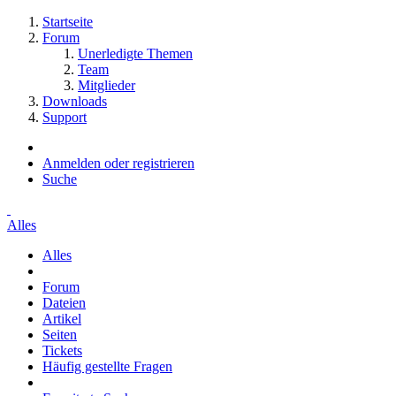
Startseite
Forum
Unerledigte Themen
Team
Mitglieder
Downloads
Support
Anmelden oder registrieren
Suche
Alles
Alles
Forum
Dateien
Artikel
Seiten
Tickets
Häufig gestellte Fragen