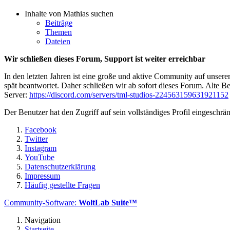
Inhalte von Mathias suchen
Beiträge
Themen
Dateien
Wir schließen dieses Forum, Support ist weiter erreichbar
In den letzten Jahren ist eine große und aktive Community auf unser
spät beantwortet. Daher schließen wir ab sofort dieses Forum. Alte Be
Server:
https://discord.com/servers/tml-studios-224563159631921152
Der Benutzer hat den Zugriff auf sein vollständiges Profil eingeschrän
Facebook
Twitter
Instagram
YouTube
Datenschutzerklärung
Impressum
Häufig gestellte Fragen
Community-Software:
WoltLab Suite™
Navigation
Startseite