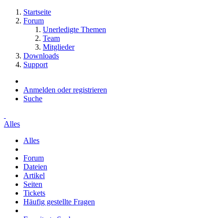
Startseite
Forum
Unerledigte Themen
Team
Mitglieder
Downloads
Support
Anmelden oder registrieren
Suche
Alles
Alles
Forum
Dateien
Artikel
Seiten
Tickets
Häufig gestellte Fragen