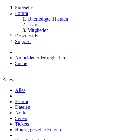
Startseite
Forum
Unerledigte Themen
Team
Mitglieder
Downloads
Support
Anmelden oder registrieren
Suche
Alles
Alles
Forum
Dateien
Artikel
Seiten
Tickets
Häufig gestellte Fragen