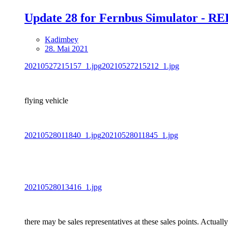
Update 28 for Fernbus Simulator - 
Kadimbey
28. Mai 2021
20210527215157_1.jpg
20210527215212_1.jpg
flying vehicle
20210528011840_1.jpg
20210528011845_1.jpg
20210528013416_1.jpg
there may be sales representatives at these sales points. Actuall