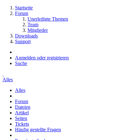
Startseite
Forum
Unerledigte Themen
Team
Mitglieder
Downloads
Support
Anmelden oder registrieren
Suche
Alles
Alles
Forum
Dateien
Artikel
Seiten
Tickets
Häufig gestellte Fragen