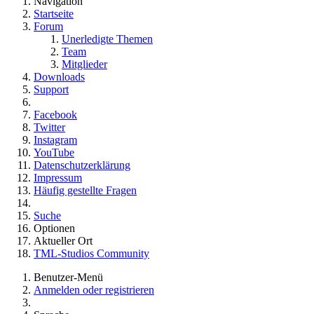
Navigation
Startseite
Forum
Unerledigte Themen
Team
Mitglieder
Downloads
Support
Facebook
Twitter
Instagram
YouTube
Datenschutzerklärung
Impressum
Häufig gestellte Fragen
Suche
Optionen
Aktueller Ort
TML-Studios Community
Benutzer-Menü
Anmelden oder registrieren