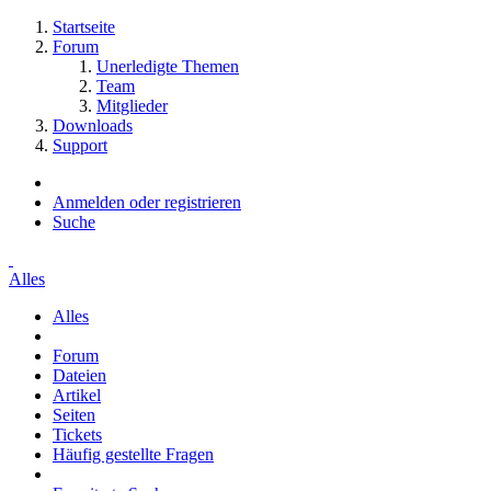
Startseite
Forum
Unerledigte Themen
Team
Mitglieder
Downloads
Support
Anmelden oder registrieren
Suche
Alles
Alles
Forum
Dateien
Artikel
Seiten
Tickets
Häufig gestellte Fragen