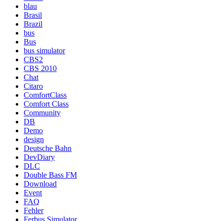
blau
Brasil
Brazil
bus
Bus
bus simulator
CBS2
CBS 2010
Chat
Citaro
ComfortClass
Comfort Class
Community
DB
Demo
design
Deutsche Bahn
DevDiary
DLC
Double Bass FM
Download
Event
FAQ
Fehler
Ferbus Simulator