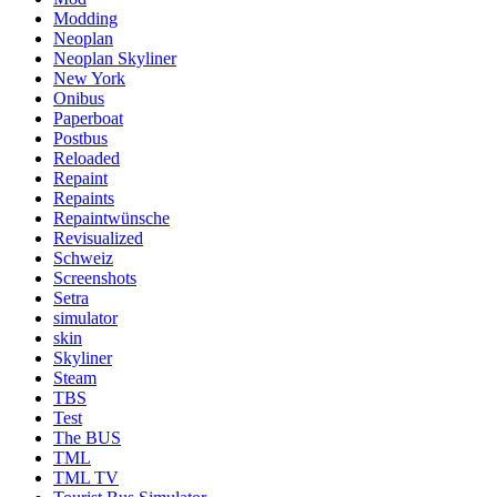
Modding
Neoplan
Neoplan Skyliner
New York
Onibus
Paperboat
Postbus
Reloaded
Repaint
Repaints
Repaintwünsche
Revisualized
Schweiz
Screenshots
Setra
simulator
skin
Skyliner
Steam
TBS
Test
The BUS
TML
TML TV