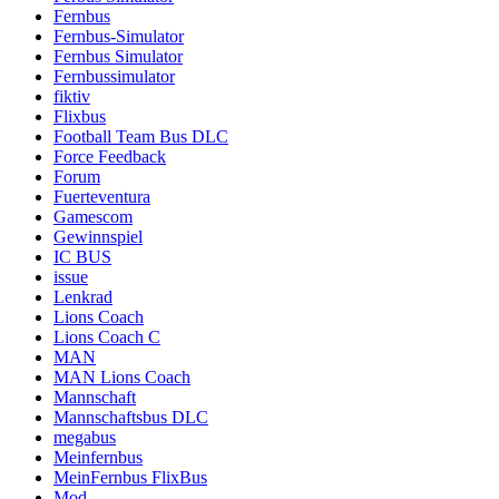
Fernbus
Fernbus-Simulator
Fernbus Simulator
Fernbussimulator
fiktiv
Flixbus
Football Team Bus DLC
Force Feedback
Forum
Fuerteventura
Gamescom
Gewinnspiel
IC BUS
issue
Lenkrad
Lions Coach
Lions Coach C
MAN
MAN Lions Coach
Mannschaft
Mannschaftsbus DLC
megabus
Meinfernbus
MeinFernbus FlixBus
Mod