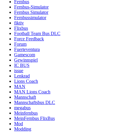
Fernbus
Fernbus-Simulator
Fernbus Simulator
Fernbussimulator
fiktiv
Flixbus
Football Team Bus DLC
Force Feedback
Forum
Fuerteventura
Gamescom
Gewinnspiel
IC BUS
issue
Lenkrad
Lions Coach
MAN
MAN Lions Coach
Mannschaft
Mannschaftsbus DLC
megabus
Meinfernbus
MeinFernbus FlixBus
Mod
Modding