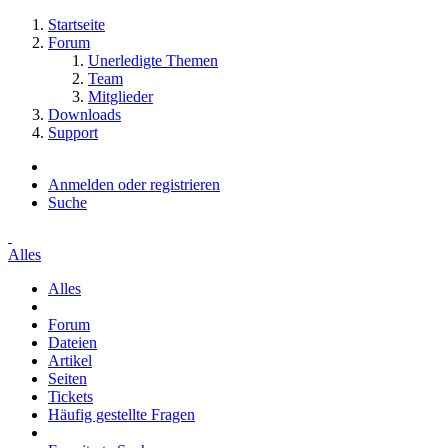
Startseite
Forum
Unerledigte Themen
Team
Mitglieder
Downloads
Support
Anmelden oder registrieren
Suche
Alles
Alles
Forum
Dateien
Artikel
Seiten
Tickets
Häufig gestellte Fragen