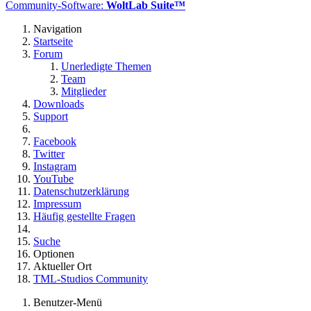
Community-Software:
WoltLab Suite™
Navigation
Startseite
Forum
Unerledigte Themen
Team
Mitglieder
Downloads
Support
Facebook
Twitter
Instagram
YouTube
Datenschutzerklärung
Impressum
Häufig gestellte Fragen
Suche
Optionen
Aktueller Ort
TML-Studios Community
Benutzer-Menü