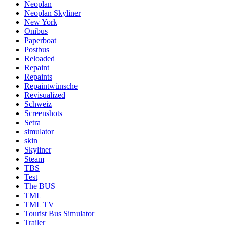
Neoplan
Neoplan Skyliner
New York
Onibus
Paperboat
Postbus
Reloaded
Repaint
Repaints
Repaintwünsche
Revisualized
Schweiz
Screenshots
Setra
simulator
skin
Skyliner
Steam
TBS
Test
The BUS
TML
TML TV
Tourist Bus Simulator
Trailer