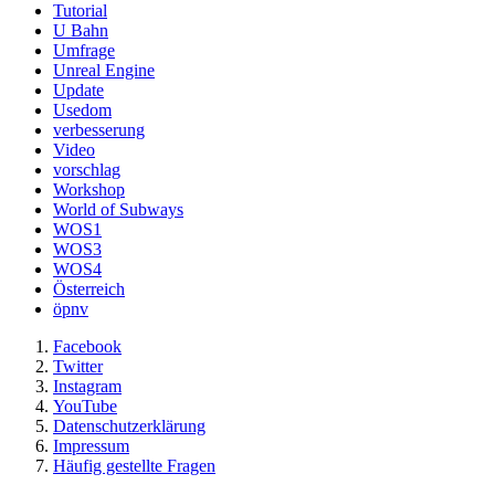
Tutorial
U Bahn
Umfrage
Unreal Engine
Update
Usedom
verbesserung
Video
vorschlag
Workshop
World of Subways
WOS1
WOS3
WOS4
Österreich
öpnv
Facebook
Twitter
Instagram
YouTube
Datenschutzerklärung
Impressum
Häufig gestellte Fragen