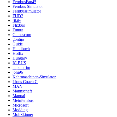
FernbusFan45
Fernbus Simulator
Fernbussimulator
FHD2
fiktiv
Flixbus
Futura
Gamescom
gontijo
Guide
Handbuch
Hotfix
Hungary
IC BUS
itapemirim
joni96
Kehrmaschinen-Simulator
Lions Coach C
MAN
Mannschaft
Manual
Meinfernbus
Microsoft
Modding
MohSkinner