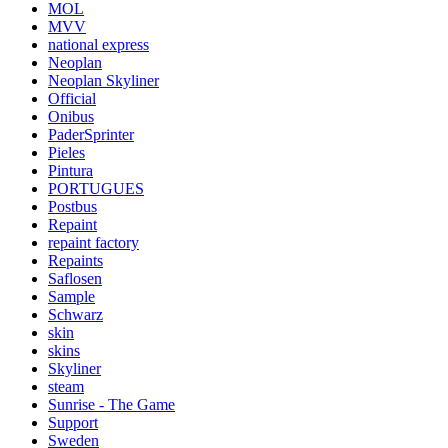
MOL
MVV
national express
Neoplan
Neoplan Skyliner
Official
Onibus
PaderSprinter
Pieles
Pintura
PORTUGUES
Postbus
Repaint
repaint factory
Repaints
Saflosen
Sample
Schwarz
skin
skins
Skyliner
steam
Sunrise - The Game
Support
Sweden