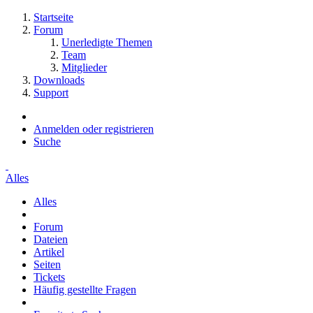
Startseite
Forum
Unerledigte Themen
Team
Mitglieder
Downloads
Support
Anmelden oder registrieren
Suche
Alles
Alles
Forum
Dateien
Artikel
Seiten
Tickets
Häufig gestellte Fragen