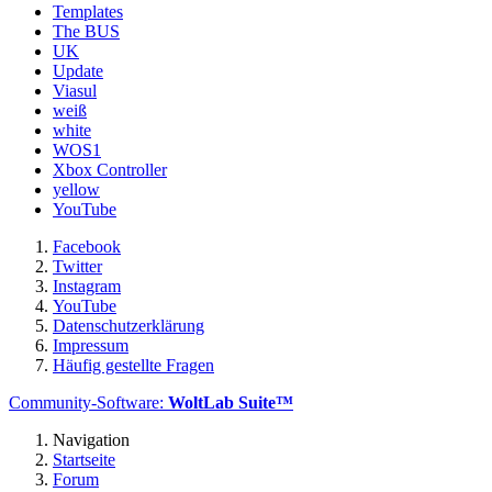
Templates
The BUS
UK
Update
Viasul
weiß
white
WOS1
Xbox Controller
yellow
YouTube
Facebook
Twitter
Instagram
YouTube
Datenschutzerklärung
Impressum
Häufig gestellte Fragen
Community-Software:
WoltLab Suite™
Navigation
Startseite
Forum