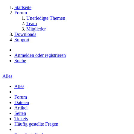
Startseite
Forum
Unerledigte Themen
Team
Mitglieder
Downloads
Support
Anmelden oder registrieren
Suche
Alles
Alles
Forum
Dateien
Artikel
Seiten
Tickets
Häufig gestellte Fragen