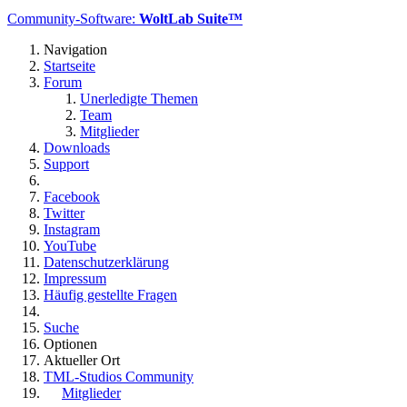
Community-Software:
WoltLab Suite™
Navigation
Startseite
Forum
Unerledigte Themen
Team
Mitglieder
Downloads
Support
Facebook
Twitter
Instagram
YouTube
Datenschutzerklärung
Impressum
Häufig gestellte Fragen
Suche
Optionen
Aktueller Ort
TML-Studios Community
Mitglieder