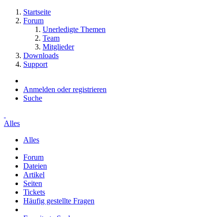
Startseite
Forum
Unerledigte Themen
Team
Mitglieder
Downloads
Support
Anmelden oder registrieren
Suche
Alles
Alles
Forum
Dateien
Artikel
Seiten
Tickets
Häufig gestellte Fragen