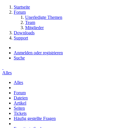
Startseite
Forum
Unerledigte Themen
Team
Mitglieder
Downloads
Support
Anmelden oder registrieren
Suche
Alles
Alles
Forum
Dateien
Artikel
Seiten
Tickets
Häufig gestellte Fragen