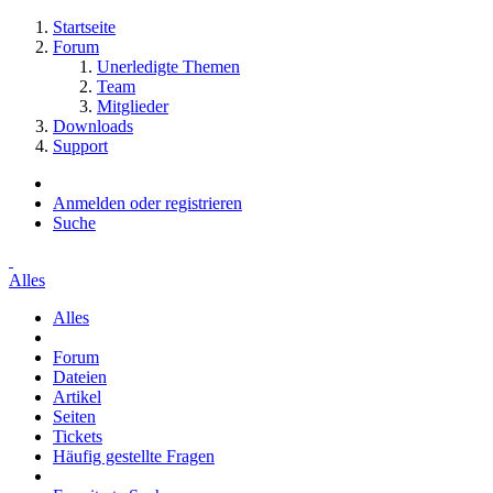
Startseite
Forum
Unerledigte Themen
Team
Mitglieder
Downloads
Support
Anmelden oder registrieren
Suche
Alles
Alles
Forum
Dateien
Artikel
Seiten
Tickets
Häufig gestellte Fragen