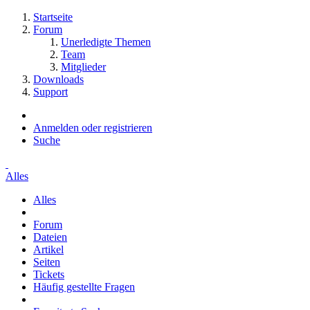
Startseite
Forum
Unerledigte Themen
Team
Mitglieder
Downloads
Support
Anmelden oder registrieren
Suche
Alles
Alles
Forum
Dateien
Artikel
Seiten
Tickets
Häufig gestellte Fragen