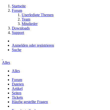
Startseite
Forum
Unerledigte Themen
Team
Mitglieder
Downloads
Support
Anmelden oder registrieren
Suche
Alles
Alles
Forum
Dateien
Artikel
Seiten
Tickets
Häufig gestellte Fragen