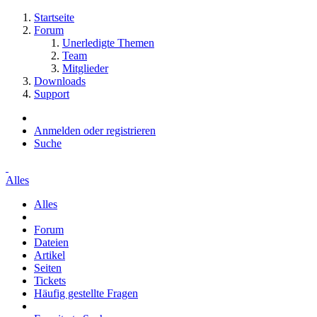
Startseite
Forum
Unerledigte Themen
Team
Mitglieder
Downloads
Support
Anmelden oder registrieren
Suche
Alles
Alles
Forum
Dateien
Artikel
Seiten
Tickets
Häufig gestellte Fragen