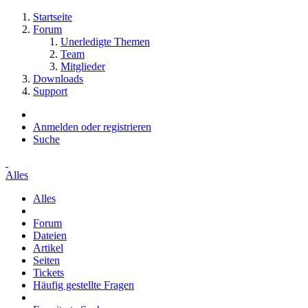
Startseite
Forum
Unerledigte Themen
Team
Mitglieder
Downloads
Support
Anmelden oder registrieren
Suche
Alles
Alles
Forum
Dateien
Artikel
Seiten
Tickets
Häufig gestellte Fragen