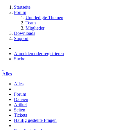
Startseite
Forum
Unerledigte Themen
Team
Mitglieder
Downloads
Support
Anmelden oder registrieren
Suche
Alles
Alles
Forum
Dateien
Artikel
Seiten
Tickets
Häufig gestellte Fragen