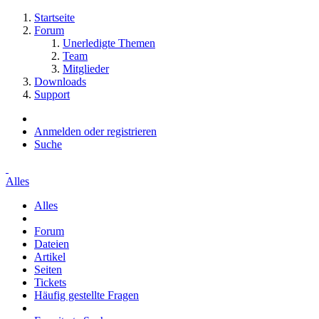
Startseite
Forum
Unerledigte Themen
Team
Mitglieder
Downloads
Support
Anmelden oder registrieren
Suche
Alles
Alles
Forum
Dateien
Artikel
Seiten
Tickets
Häufig gestellte Fragen