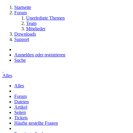
Startseite
Forum
Unerledigte Themen
Team
Mitglieder
Downloads
Support
Anmelden oder registrieren
Suche
Alles
Alles
Forum
Dateien
Artikel
Seiten
Tickets
Häufig gestellte Fragen