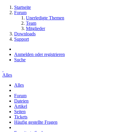
Startseite
Forum
Unerledigte Themen
Team
Mitglieder
Downloads
Support
Anmelden oder registrieren
Suche
Alles
Alles
Forum
Dateien
Artikel
Seiten
Tickets
Häufig gestellte Fragen