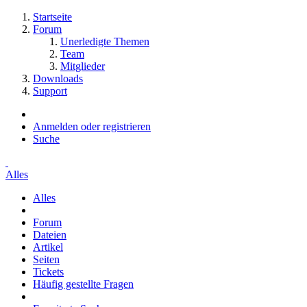
Startseite
Forum
Unerledigte Themen
Team
Mitglieder
Downloads
Support
Anmelden oder registrieren
Suche
Alles
Alles
Forum
Dateien
Artikel
Seiten
Tickets
Häufig gestellte Fragen