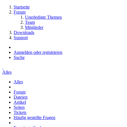
Startseite
Forum
Unerledigte Themen
Team
Mitglieder
Downloads
Support
Anmelden oder registrieren
Suche
Alles
Alles
Forum
Dateien
Artikel
Seiten
Tickets
Häufig gestellte Fragen