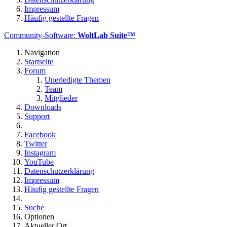
Impressum
Häufig gestellte Fragen
Community-Software:
WoltLab Suite™
Navigation
Startseite
Forum
Unerledigte Themen
Team
Mitglieder
Downloads
Support
Facebook
Twitter
Instagram
YouTube
Datenschutzerklärung
Impressum
Häufig gestellte Fragen
Suche
Optionen
Aktueller Ort