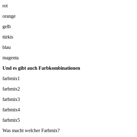
rot
orange
gelb
türkis
blau
magenta
Und es gibt auch Farbkombinationen
farbmix1
farbmix2
farbmix3
farbmix4
farbmix5
Was macht welcher Farbmix?