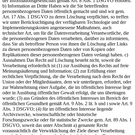
der Informationsgesellschaft gemäß Art. 8 Abs. 1 DSGVO erhoben.
b) Information an Dritte Haben wir die Sie betreffenden
personenbezogenen Daten öffentlich gemacht und sind wir gem.
Art. 17 Abs. 1 DSGVO zu deren Löschung verpflichtet, so treffen
wir unter Berücksichtigung der verfügbaren Technologie und der
Implementierungskosten angemessene Maßnahmen, auch
technischer Art, um für die Datenverarbeitung Verantwortliche, die
die personenbezogenen Daten verarbeiten, darüber zu informieren,
dass Sie als betroffene Person von ihnen die Löschung aller Links
zu diesen personenbezogenen Daten oder von Kopien oder
Replikationen dieser personenbezogenen Daten verlangt haben. c)
Ausnahmen Das Recht auf Löschung besteht nicht, soweit die
Verarbeitung erforderlich ist (1) zur Ausübung des Rechts auf freie
Meinungsäußerung und Information; (2) zur Erfüllung einer
rechtlichen Verpflichtung, die die Verarbeitung nach dem Recht der
Union oder der Mitgliedstaaten, dem wir unterliegen, erfordert, oder
zur Wahrnehmung einer Aufgabe, die im öffentlichen Interesse liegt
oder in Ausübung öffentlicher Gewalt erfolgt, die uns übertragen
wurde; (3) aus Gründen des öffentlichen Interesses im Bereich der
öffentlichen Gesundheit gemäß Art. 9 Abs. 2 lit. h und i sowie Art. 9
Abs. 3 DSGVO; (4) für im öffentlichen Interesse liegende
Archivzwecke, wissenschaftliche oder historische
Forschungszwecke oder für statistische Zwecke gem. Art. 89 Abs. 1
DSGVO, soweit das unter Abschnitt a) genannte Recht
voraussichtlich die Verwirklichung der Ziele dieser Verarbeitung