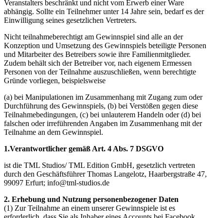
Veranstalters beschränkt und nicht vom Erwerb einer Ware
abhängig. Sollte ein Teilnehmer unter 14 Jahre sein, bedarf es der
Einwilligung seines gesetzlichen Vertreters.
Nicht teilnahmeberechtigt am Gewinnspiel sind alle an der
Konzeption und Umsetzung des Gewinnspiels beteiligte Personen
und Mitarbeiter des Betreibers sowie ihre Familienmitglieder.
Zudem behält sich der Betreiber vor, nach eigenem Ermessen
Personen von der Teilnahme auszuschließen, wenn berechtigte
Gründe vorliegen, beispielsweise
(a) bei Manipulationen im Zusammenhang mit Zugang zum oder
Durchführung des Gewinnspiels, (b) bei Verstößen gegen diese
Teilnahmebedingungen, (c) bei unlauterem Handeln oder (d) bei
falschen oder irreführenden Angaben im Zusammenhang mit der
Teilnahme an dem Gewinnspiel.
1.Verantwortlicher gemäß Art. 4 Abs. 7 DSGVO
ist die TML Studios/ TML Edition GmbH, gesetzlich vertreten
durch den Geschäftsführer Thomas Langelotz, Haarbergstraße 47,
99097 Erfurt; info@tml-studios.de
2.
Erhebung und Nutzung personenbezogener Daten
(1) Zur Teilnahme an einem unserer Gewinnspiele ist es
erforderlich, dass Sie als Inhaber eines Accounts bei Facebook,