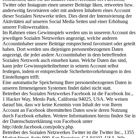
Twitter oder Instagram einen unserer Beiträge liken, retweeten bzw.
anderweitig favorisieren oder mit anderen Inhabern eines Account
dieser Sozialen Netzwerke teilen. Dies dient der Intensivierung der
Aktivitäten auf unseren Social Media Seiten und einer Erhöhung
unserer Followerzahlen.
Im Rahmen eines Gewinnspiels werden uns in unserem Account des
jeweiligen Sozialen Netzwerkes angezeigt, welche anderen
Accountinhaber unsere Beiträge entsprechend favorisiert oder geteilt
haben. Dort werden uns diejenigen personenbezogenen Daten
angezeigt, die jeder andere Accountinhaber in dem betreffenden
Sozialen Netzwerk auch einsehen kann. Welche Daten das sind,
kann jeder Gewinnspielteilnehmer in seinem Account selbst
festlegen, indem er entsprechende Sicherheitsvorkehrungen in den
Einstellungen trifft.
Eine automatische Speicherung Ihrer personenbezogenen Daten in
unseren firmeneigenen Systemen findet dabei nicht statt.
Betreiber des Sozialen Netzwerkes Facebook ist die Facebook Inc.,
1 Hacker Way, Menlo Park, California 94025, USA. Wir weisen
darauf hin, dass wir keine Kenntnis vom Inhalt der von Ihrem
Account an Facebook übermittelten Daten sowie deren Nutzung
durch Facebook erhalten. Weitere Informationen hierzu finden Sie in
der Datenschutzerklärung von Facebook unter
http://dede.facebook.com/policy.php.
Betreiber des Sozialen Netzwerkes Twitter ist die Twitter Inc., 1355
Market Street, Suite 900, San Francisco, CA 94103, USA. Wir