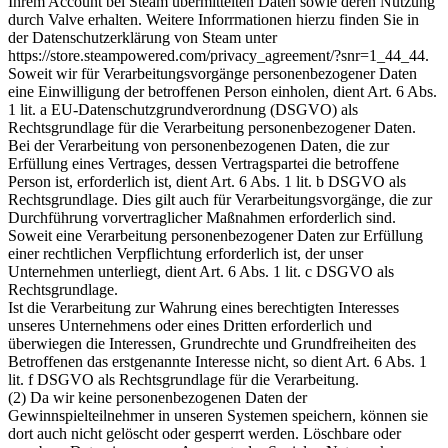
Ihrem Account bei Steam übermittelten Daten sowie deren Nutzung
durch Valve erhalten. Weitere Inforrmationen hierzu finden Sie in
der Datenschutzerklärung von Steam unter
https://store.steampowered.com/privacy_agreement/?snr=1_44_44.
Soweit wir für Verarbeitungsvorgänge personenbezogener Daten
eine Einwilligung der betroffenen Person einholen, dient Art. 6 Abs.
1 lit. a EU-Datenschutzgrundverordnung (DSGVO) als
Rechtsgrundlage für die Verarbeitung personenbezogener Daten.
Bei der Verarbeitung von personenbezogenen Daten, die zur
Erfüllung eines Vertrages, dessen Vertragspartei die betroffene
Person ist, erforderlich ist, dient Art. 6 Abs. 1 lit. b DSGVO als
Rechtsgrundlage. Dies gilt auch für Verarbeitungsvorgänge, die zur
Durchführung vorvertraglicher Maßnahmen erforderlich sind.
Soweit eine Verarbeitung personenbezogener Daten zur Erfüllung
einer rechtlichen Verpflichtung erforderlich ist, der unser
Unternehmen unterliegt, dient Art. 6 Abs. 1 lit. c DSGVO als
Rechtsgrundlage.
Ist die Verarbeitung zur Wahrung eines berechtigten Interesses
unseres Unternehmens oder eines Dritten erforderlich und
überwiegen die Interessen, Grundrechte und Grundfreiheiten des
Betroffenen das erstgenannte Interesse nicht, so dient Art. 6 Abs. 1
lit. f DSGVO als Rechtsgrundlage für die Verarbeitung.
(2) Da wir keine personenbezogenen Daten der
Gewinnspielteilnehmer in unseren Systemen speichern, können sie
dort auch nicht gelöscht oder gesperrt werden. Löschbare oder