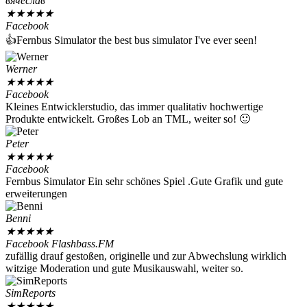
вячеслав
★
★
★
★
★
Facebook
👍Fernbus Simulator the best bus simulator I've ever seen!
Werner
★
★
★
★
★
Facebook
Kleines Entwicklerstudio, das immer qualitativ hochwertige
Produkte entwickelt. Großes Lob an TML, weiter so! 🙂
Peter
★
★
★
★
★
Facebook
Fernbus Simulator Ein sehr schönes Spiel .Gute Grafik und gute
erweiterungen
Benni
★
★
★
★
★
Facebook Flashbass.FM
zufällig drauf gestoßen, originelle und zur Abwechslung wirklich
witzige Moderation und gute Musikauswahl, weiter so.
SimReports
★
★
★
★
★