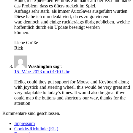
Hallo, ich Spiele den Fernbus Simulator auf der PS5 und habe
das Problem, dass es öfters ruckelt im Spiel.
Anfangs sehr stark, als immer AutoSaves ausgeführt wurden.
Diese habe ich nun deaktiviert, da es zu gravierend
war, dennoch sind einige ruckler/lags übrig geblieben, welche
hoffentlich durch ein Update beseitigt werden
können.
Liebe Grüße
Rick
Washington
sagt:
15. März 2023 um 01:10 Uhr
Hello, could they put support for Mouse and Keyboard along
with joystick and steering wheel, this would be very great and
very adaptable to today’s times. It would also be great if we
could map the buttons and shortcuts our way, thanks for the
attention
Kommentare sind geschlossen.
Impressum
Cookie-Richtlinie (EU)