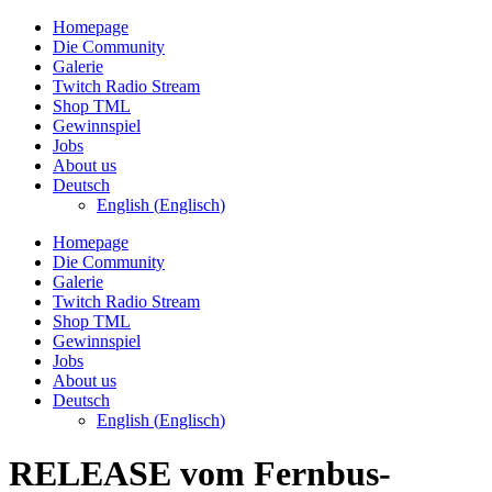
Zum
Homepage
Inhalt
Die Community
wechseln
Galerie
Twitch Radio Stream
Shop TML
Gewinnspiel
Jobs
About us
Deutsch
English
(
Englisch
)
Homepage
Die Community
Galerie
Twitch Radio Stream
Shop TML
Gewinnspiel
Jobs
About us
Deutsch
English
(
Englisch
)
RELEASE vom Fernbus-