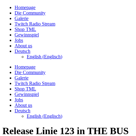
Zum
Homepage
Inhalt
Die Community
wechseln
Galerie
Twitch Radio Stream
Shop TML
Gewinnspiel
Jobs
About us
Deutsch
English
(
Englisch
)
Homepage
Die Community
Galerie
Twitch Radio Stream
Shop TML
Gewinnspiel
Jobs
About us
Deutsch
English
(
Englisch
)
Release Linie 123 in THE BUS