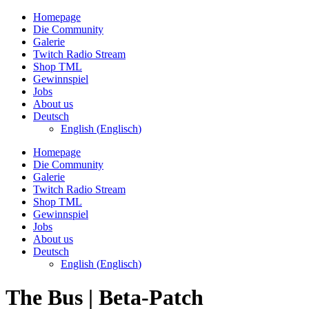
Zum
Homepage
Inhalt
Die Community
wechseln
Galerie
Twitch Radio Stream
Shop TML
Gewinnspiel
Jobs
About us
Deutsch
English
(
Englisch
)
Homepage
Die Community
Galerie
Twitch Radio Stream
Shop TML
Gewinnspiel
Jobs
About us
Deutsch
English
(
Englisch
)
The Bus | Beta-Patch