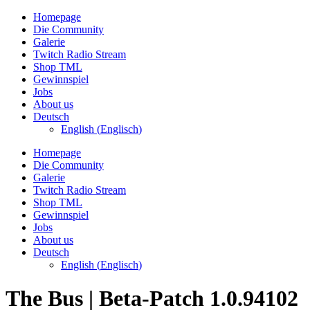
Zum
Homepage
Inhalt
Die Community
wechseln
Galerie
Twitch Radio Stream
Shop TML
Gewinnspiel
Jobs
About us
Deutsch
English
(
Englisch
)
Homepage
Die Community
Galerie
Twitch Radio Stream
Shop TML
Gewinnspiel
Jobs
About us
Deutsch
English
(
Englisch
)
The Bus | Beta-Patch 1.0.94102