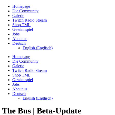
Zum
Homepage
Inhalt
Die Community
wechseln
Galerie
Twitch Radio Stream
Shop TML
Gewinnspiel
Jobs
About us
Deutsch
English
(
Englisch
)
Homepage
Die Community
Galerie
Twitch Radio Stream
Shop TML
Gewinnspiel
Jobs
About us
Deutsch
English
(
Englisch
)
The Bus | Beta-Update