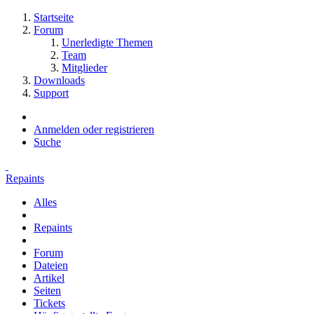
Startseite
Forum
Unerledigte Themen
Team
Mitglieder
Downloads
Support
Anmelden oder registrieren
Suche
Repaints
Alles
Repaints
Forum
Dateien
Artikel
Seiten
Tickets