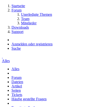
Startseite
Forum
Unerledigte Themen
Team
Mitglieder
Downloads
Support
Anmelden oder registrieren
Suche
Alles
Alles
Forum
Dateien
Artikel
Seiten
Tickets
Häufig gestellte Fragen