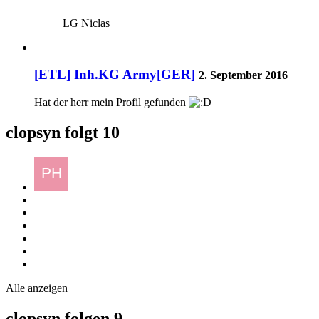
LG Niclas
[ETL] Inh.KG Army[GER]
2. September 2016
Hat der herr mein Profil gefunden
clopsyn folgt
10
Alle anzeigen
clopsyn folgen
9