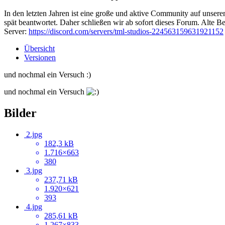
In den letzten Jahren ist eine große und aktive Community auf unser
spät beantwortet. Daher schließen wir ab sofort dieses Forum. Alte Be
Server:
https://discord.com/servers/tml-studios-224563159631921152
Übersicht
Versionen
und nochmal ein Versuch :)
und nochmal ein Versuch
Bilder
2.jpg
182,3 kB
1.716×663
380
3.jpg
237,71 kB
1.920×621
393
4.jpg
285,61 kB
1.267×833