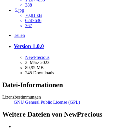
388
5.jpg
70,81 kB
624×636
367
Teilen
Version 1.0.0
NewPrecious
2. März 2023
89,95 MB
245 Downloads
Datei-Informationen
Lizenzbestimmungen
GNU General Public License (GPL)
Weitere Dateien von NewPrecious