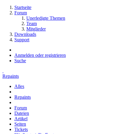
Startseite
Forum
Unerledigte Themen
Team
Mitglieder
Downloads
Support
Anmelden oder registrieren
Suche
Repaints
Alles
Repaints
Forum
Dateien
Artikel
Seiten
Tickets