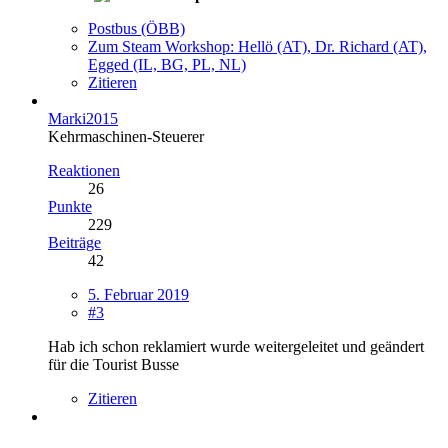
Postbus (ÖBB)
Zum Steam Workshop: Hellö (AT), Dr. Richard (AT),
Egged (IL, BG, PL, NL)
Zitieren
Marki2015
Kehrmaschinen-Steuerer
Reaktionen
26
Punkte
229
Beiträge
42
5. Februar 2019
#3
Hab ich schon reklamiert wurde weitergeleitet und geändert
für die Tourist Busse
Zitieren