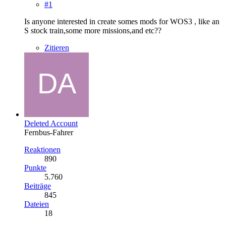
#1
Is anyone interested in create somes mods for WOS3 , like an
S stock train,some more missions,and etc??
Zitieren
Deleted Account
Fernbus-Fahrer
Reaktionen
890
Punkte
5.760
Beiträge
845
Dateien
18