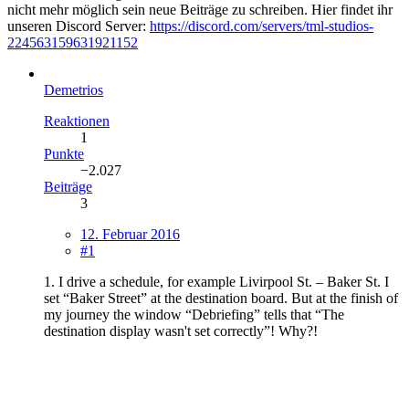
nicht mehr möglich sein neue Beiträge zu schreiben. Hier findet ihr
unseren Discord Server:
https://discord.com/servers/tml-studios-
224563159631921152
Demetrios
Reaktionen
1
Punkte
−2.027
Beiträge
3
12. Februar 2016
#1
1. I drive a schedule, for example Livirpool St. – Baker St. I
set “Baker Street” at the destination board. But at the finish of
my journey the window “Debriefing” tells that “The
destination display wasn't set correctly”! Why?!