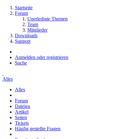
Startseite
Forum
Unerledigte Themen
Team
Mitglieder
Downloads
Support
Anmelden oder registrieren
Suche
Alles
Alles
Forum
Dateien
Artikel
Seiten
Tickets
Häufig gestellte Fragen