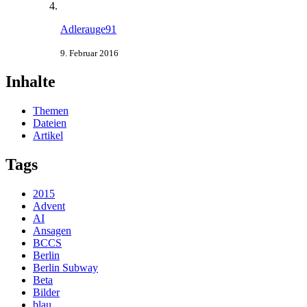
Adlerauge91
9. Februar 2016
Inhalte
Themen
Dateien
Artikel
Tags
2015
Advent
AI
Ansagen
BCCS
Berlin
Berlin Subway
Beta
Bilder
blau