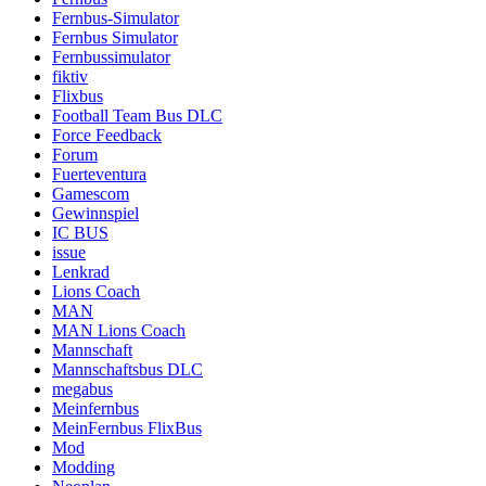
Fernbus-Simulator
Fernbus Simulator
Fernbussimulator
fiktiv
Flixbus
Football Team Bus DLC
Force Feedback
Forum
Fuerteventura
Gamescom
Gewinnspiel
IC BUS
issue
Lenkrad
Lions Coach
MAN
MAN Lions Coach
Mannschaft
Mannschaftsbus DLC
megabus
Meinfernbus
MeinFernbus FlixBus
Mod
Modding