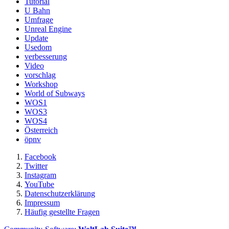
Tutorial
U Bahn
Umfrage
Unreal Engine
Update
Usedom
verbesserung
Video
vorschlag
Workshop
World of Subways
WOS1
WOS3
WOS4
Österreich
öpnv
Facebook
Twitter
Instagram
YouTube
Datenschutzerklärung
Impressum
Häufig gestellte Fragen