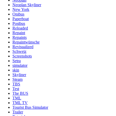
Neoplan
Neoplan Skyliner
New York
Onibus
Paperboat
Postbus
Reloaded
Repaint
Repaints
Repaintwünsche
Revisualized
Schweiz
Screenshots
Setra
simulator
skin
Skyliner
Steam
TBS
Test
The BUS
TML
TML TV
Tourist Bus Simulator
Trailer