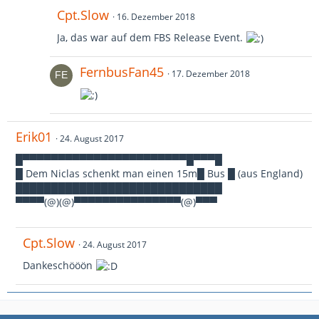
Cpt.Slow
16. Dezember 2018
Ja, das war auf dem FBS Release Event.
FernbusFan45
17. Dezember 2018
Erik01
24. August 2017
█▀▀▀▀▀▀▀▀▀▀▀▀▀▀▀▀▀▀▀▀▀▀▀█▀▀▀█
█ Dem Niclas schenkt man einen 15m█ Bus █ (aus England)
█████████████████████████████
▀▀▀▀(@)(@)▀▀▀▀▀▀▀▀▀▀▀▀▀▀▀(@)▀▀▀
Cpt.Slow
24. August 2017
Dankeschööön