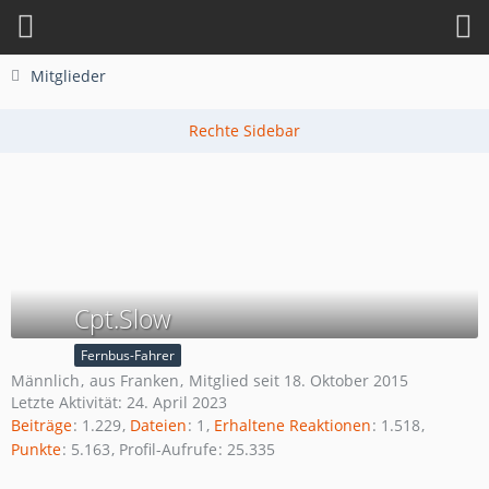
Mitglieder
Cpt.Slow
Fernbus-Fahrer
Männlich
aus Franken
Mitglied seit 18. Oktober 2015
Letzte Aktivität:
24. April 2023
Beiträge
1.229
Dateien
1
Erhaltene Reaktionen
1.518
Punkte
5.163
Profil-Aufrufe
25.335