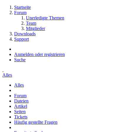
Startseite
Forum
Unerledigte Themen
Team
Mitglieder
Downloads
Support
Anmelden oder registrieren
Suche
Alles
Alles
Forum
Dateien
Artikel
Seiten
Tickets
Häufig gestellte Fragen