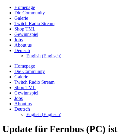
Zum
Homepage
Inhalt
Die Community
wechseln
Galerie
Twitch Radio Stream
Shop TML
Gewinnspiel
Jobs
About us
Deutsch
English
(
Englisch
)
Homepage
Die Community
Galerie
Twitch Radio Stream
Shop TML
Gewinnspiel
Jobs
About us
Deutsch
English
(
Englisch
)
Update für Fernbus (PC) ist