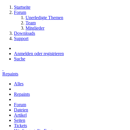
Startseite
Forum
Unerledigte Themen
Team
Mitglieder
Downloads
Support
Anmelden oder registrieren
Suche
Repaints
Alles
Repaints
Forum
Dateien
Artikel
Seiten
Tickets