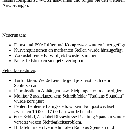
Installationspfad zu WOS2 auswählen und folgen Sie den weiteren
Anweisungen.
Neuerungen
:
Fahrsound F90: Lüfter und Kompressor wurden hinzugefügt.
Kurvenquietschen an markanten Stellen wurde hinzugefügt.
Vorausfahrende KI wird jetzt wieder simuliert.
Neue Teilstrecken sind jetzt verfügbar.
Fehlerkorrekturen
:
Türfunktion: Weiße Leuchte geht jetzt erst nach dem
Schließen an.
Fahrphysik an Abhängen bzw. Steigungen wurde korrigiert.
Monitor Zugzielanzeigen: Schreibfehler "Rathaus Spandau"
wurde korrigiert.
Fehler: Fehlende Fahrgäste bzw. kein Fahrgastwechsel
zwischen 16.00 – 17.00 Uhr wurde behoben.
60er Schild, Ausfahrt Blissestrasse Richtung Spandau wurde
versetzt wegen Sichtbarkeitsproblem.
H-Tafeln in den Kehrbahnhöfen Rathaus Spandau und