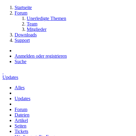
Startseite
Forum
Unerledigte Themen
Team
Mitglieder
Downloads
Support
Anmelden oder registrieren
Suche
Updates
Alles
Updates
Forum
Dateien
Artikel
Seiten
Tickets