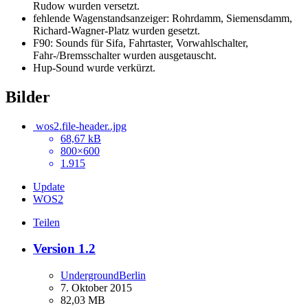
Rudow wurden versetzt.
fehlende Wagenstandsanzeiger: Rohrdamm, Siemensdamm,
Richard-Wagner-Platz wurden gesetzt.
F90: Sounds für Sifa, Fahrtaster, Vorwahlschalter,
Fahr-/Bremsschalter wurden ausgetauscht.
Hup-Sound wurde verkürzt.
Bilder
wos2.file-header..jpg
68,67 kB
800×600
1.915
Update
WOS2
Teilen
Version 1.2
UndergroundBerlin
7. Oktober 2015
82,03 MB