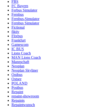
FBS
FC Bayern
Ferbus Simulator
Fernbus
Fernbus-Simulator
Fernbus Simulator
Fictional
fiktiv
Flixbus
Frankfurt
Gamescom
IC BUS
Lions Coach
MAN Lions Coach
Mannschaft
Neoplan
Neoplan Skyliner
Onibus
Ostsee
POLAND
Postbus
Repaint
repaint-showroom
Repaints
Repaintwunsch