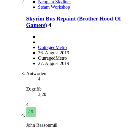
Neoplan Skyliner
Steam Workshop
Skyrim Bus Repaint (Brother Hood Of
Gamers)
4
OutragedMetro
26. August 2019
OutragedMetro
27. August 2019
Antworten
4
Zugriffe
3,2k
4
John Reasonmill