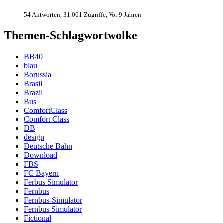
54 Antworten, 31.061 Zugriffe, Vor 9 Jahren
Themen-Schlagwortwolke
BB40
blau
Borussia
Brasil
Brazil
Bus
ComfortClass
Comfort Class
DB
design
Deutsche Bahn
Download
FBS
FC Bayern
Ferbus Simulator
Fernbus
Fernbus-Simulator
Fernbus Simulator
Fictional