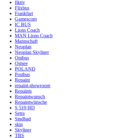
fiktiv
Flixbus
Frankfurt
Gamescom
IC BUS
Lions Coach
MAN Lions Coach
Mannschaft
Neoplan
Neoplan Skyliner
Onibus
Ostsee
POLAND
Postbus
Repaint
repaint-showroom
Repaints
Repaintwunsch
Repaintwünsche
S 519 HD
Setra
Sindbad
skin
Skyliner
TBS