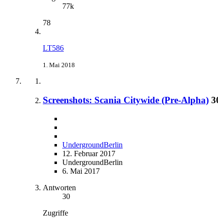
77k
78
LT586
1. Mai 2018
Screenshots: Scania Citywide (Pre-Alpha)
3
UndergroundBerlin
12. Februar 2017
UndergroundBerlin
6. Mai 2017
Antworten
30
Zugriffe